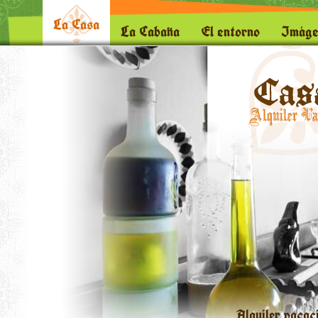
La Casa
La Cabaña
El entorno
Imáge
Alquiler vacac