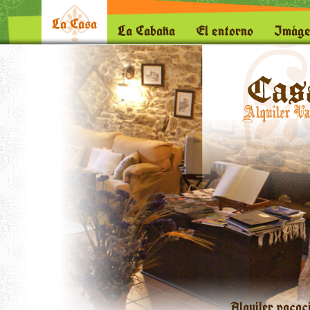
La Casa
La Cabaña
El entorno
Imáge
Alquiler vacac